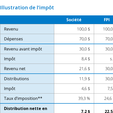
Illustration de l’impôt
Société
FPI
Revenu
100,0 $
100,0
Dépenses
70,0 $
70,0
Revenu avant impôt
30,0 $
30,0
Impôt
8,4 $
s.
Revenu net
21,6 $
30,0
Distributions
11,9 $
30,0
Impôt
4,6 $
7,5
Taux d’imposition**
39,3 %
24,6
Distribution nette en
7,2 $
22,5