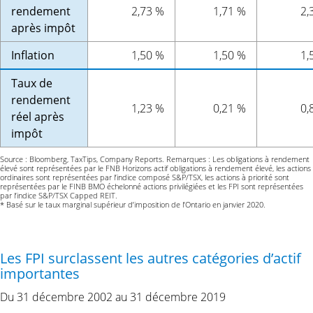
rendement
2,73 %
1,71 %
2,
après impôt
Inflation
1,50 %
1,50 %
1,
Taux de
rendement
1,23 %
0,21 %
0,
réel après
impôt
Source : Bloomberg, TaxTips, Company Reports. Remarques : Les obligations à rendement
élevé sont représentées par le FNB Horizons actif obligations à rendement élevé, les actions
ordinaires sont représentées par l’indice composé S&P/TSX, les actions à priorité sont
représentées par le FINB BMO échelonné actions privilégiées et les FPI sont représentées
par l’indice S&P/TSX Capped REIT.
* Basé sur le taux marginal supérieur d’imposition de l’Ontario en janvier 2020.
Les FPI surclassent les autres catégories d’actif
importantes
Du 31 décembre 2002 au 31 décembre 2019