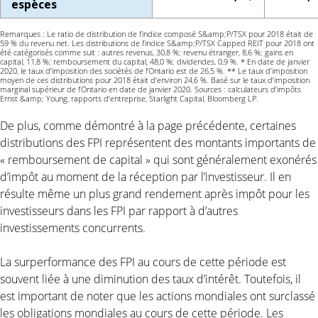
espèces
Remarques : Le ratio de distribution de l’indice composé S&amp;P/TSX pour 2018 était de
59 % du revenu net. Les distributions de l’indice S&amp;P/TSX Capped REIT pour 2018 ont
été catégorisés comme suit : autres revenus, 30,8 %; revenu étranger, 8,6 %; gains en
capital, 11,8 %; remboursement du capital, 48,0 %; dividendes, 0,9 %. * En date de janvier
2020, le taux d’imposition des sociétés de l’Ontario est de 26,5 %. ** Le taux d’imposition
moyen de ces distributions pour 2018 était d’environ 24,6 %. Basé sur le taux d’imposition
marginal supérieur de l’Ontario en date de janvier 2020. Sources : calculateurs d’impôts
Ernst &amp; Young, rapports d’entreprise, Starlight Capital, Bloomberg LP.
De plus, comme démontré à la page précédente, certaines
distributions des FPI représentent des montants importants de
« remboursement de capital » qui sont généralement exonérés
d’impôt au moment de la réception par l’investisseur. Il en
résulte même un plus grand rendement après impôt pour les
investisseurs dans les FPI par rapport à d’autres
investissements concurrents.
La surperformance des FPI au cours de cette période est
souvent liée à une diminution des taux d’intérêt. Toutefois, il
est important de noter que les actions mondiales ont surclassé
les obligations mondiales au cours de cette période. Les