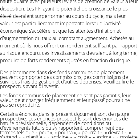
haute qualité avec plusieurs leviers de création de valeur à leur
disposition. Les FPI ayant le potentiel de croissance le plus
élevé devraient surperformer au cours du cycle, mais leur
valeur est particulièrement importante lorsque l’activité
économique s’accélère, et que les attentes d’inflation et
d’augmentation du taux au comptant augmentent. Achetés au
moment où ils nous offrent un rendement suffisant par rapport
au risque encouru, ces investissements devraient, à long terme,
produire de forts rendements ajustés en fonction du risque.
Des placements dans des fonds communs de placement
peuvent comporter des commissions, des commissions de
suivi, des frais de gestion et d’autres dépenses. Veuillez lire le
prospectus avant d’investir.
Les fonds communs de placement ne sont pas garantis, leur
valeur peut changer fréquemment et leur passé pourrait ne
pas se reproduire.
Certains énoncés dans le présent document sont de nature
prospective. Les énoncés prospectifs sont des énoncés de
nature prévisionnelle, dépendent de conditions ou
d’événements futurs ou s’y rapportent, comprennent des
termes tels que « peut », « pourra », « pourrait », « devrait », «
s'attend », « planifie », « anticipe », « croit », « estime », « projette