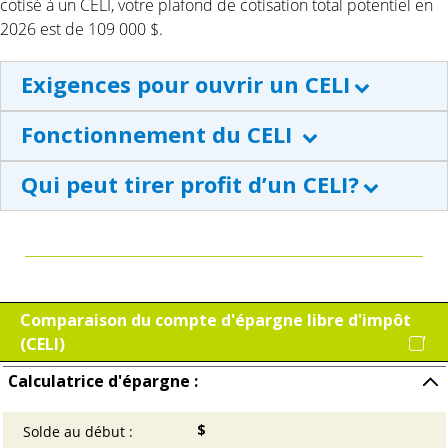
cotisé à un CELI, votre plafond de cotisation total potentiel en
2026 est de 109 000 $.
Exigences pour ouvrir un CELI
Fonctionnement du CELI
Qui peut tirer profit d’un CELI?
Comparaison du compte d'épargne libre d'impôt
(CELI)
Calculatrice d'épargne :
Cliqu
pour
$
Solde au début
:
Entrez
cache