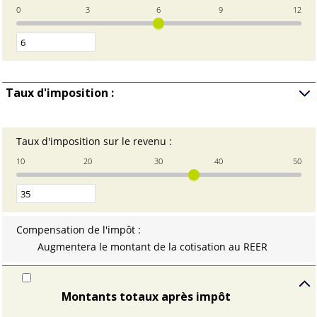
un
0
3
6
9
12
montant
entre
0
et
12
Taux d'imposition :
Cliqu
sur
affic
Taux d'imposition sur le revenu
:
Entrez
les
un
entré
10
20
30
40
50
montant
entre
0
et
50
Compensation de l'impôt
:
Augmentera le montant de la cotisation au REER
Montants totaux après impôt
Cliquer