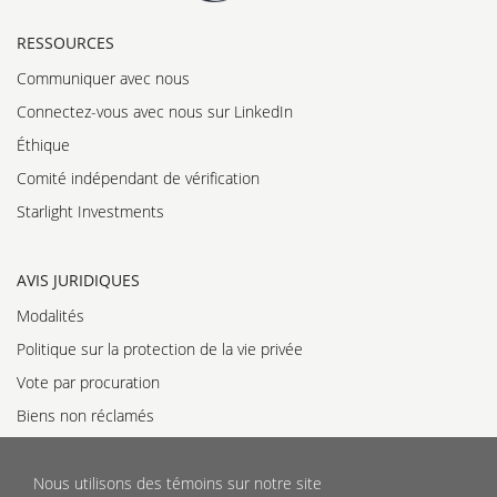
RESSOURCES
Communiquer avec nous
Connectez-vous avec nous sur LinkedIn
Éthique
Comité indépendant de vérification
Starlight Investments
AVIS JURIDIQUES
Modalités
Politique sur la protection de la vie privée
Vote par procuration
Biens non réclamés
Déclaration relative à l'appariement
Politique sur les normes d’accessibilité
Nous utilisons des témoins sur notre site