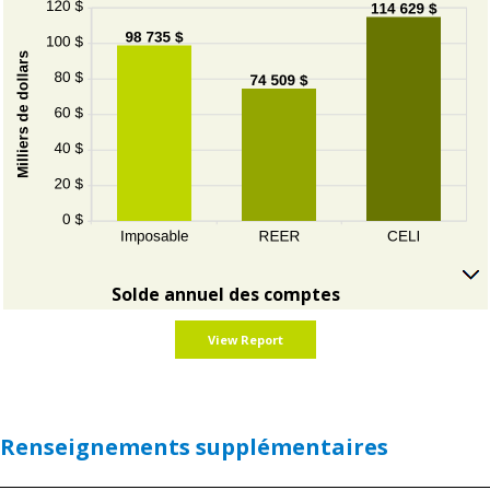
pour
cacher
le
graphique
Solde annuel des comptes
Cliquez
sur
afficher
le
graphique
Renseignements supplémentaires