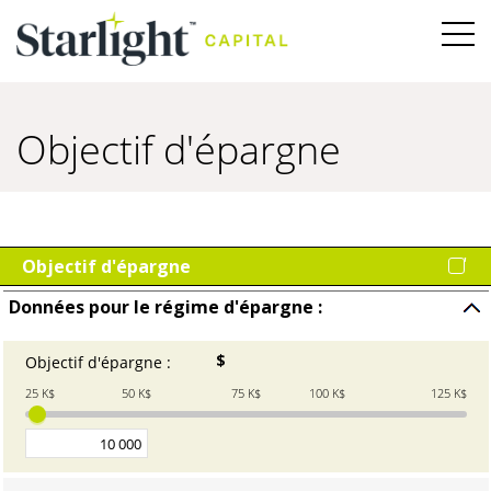
Objectif d'épargne
Objectif d'épargne
Données pour le régime d'épargne :
Cliqu
pour
$
Objectif d'épargne
:
Entrez
cache
un
les
25 K$
50 K$
75 K$
100 K$
125 K$
montant
entré
entre
100 $
et
5 000 000 $