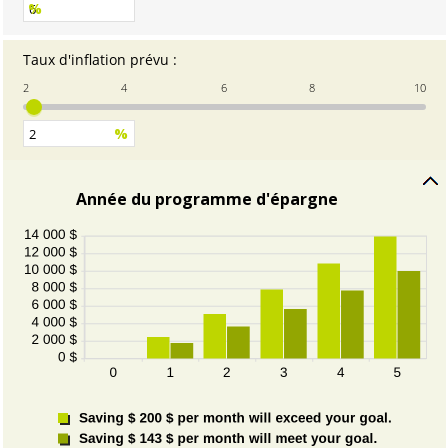
%
0
et
12
Taux d'inflation prévu
:
Entrez
un
2
4
6
8
10
montant
entre
%
0
et
10
Année du programme d'épargne
Cliquer
pour
cacher
le
graphique