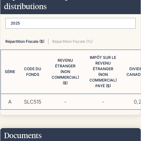
distributions
2025
Répartition Fiscale ($)
Répartition Fiscale (%)
IMPÔT SUR LE
REVENU
REVENU
ÉTRANGER
CODE DU
ÉTRANGER
DIVID
SÉRIE
(NON
FONDS
(NON
CANADI
COMMERCIAL)
COMMERCIAL)
($)
PAYÉ ($)
A
SLC515
-
-
0,
Documents