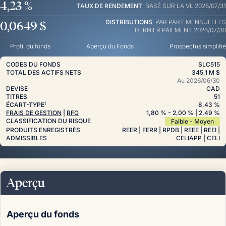
4,23 %
TAUX DE RENDEMENT
BASÉ SUR LA VL 2026/07/31
0,0649 $
DISTRIBUTIONS
PAR PART
MENSUELLES
DERNIER PAIEMENT 2026/07/30
Profil du fonds
Aperçu du Fonds
Prospectus simplifié
CODES DU FONDS
SLC515
TOTAL DES ACTIFS NETS
345,1 M $
Au
2026/06/30
DEVISE
CAD
TITRES
51
1
ÉCART-TYPE
8,43 %
FRAIS DE GESTION
|
RFG
1,80
%
- 2,00
%
| 2,49
%
CLASSIFICATION DU RISQUE
Faible - Moyen
PRODUITS ENREGISTRÉS
REER | FERR | RPDB | REEE | REEI |
ADMISSIBLES
CELIAPP | CELI
Aperçu
Aperçu du fonds