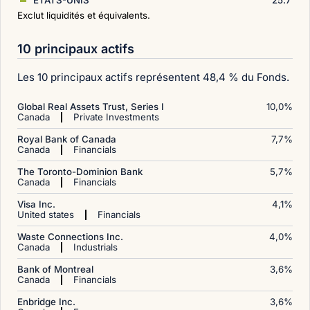
ÉTATS-UNIS
25.7
Exclut liquidités et équivalents.
10 principaux actifs
Les 10 principaux actifs représentent 48,4 % du Fonds.
Global Real Assets Trust, Series I
10,0
%
Canada
Private Investments
Royal Bank of Canada
7,7
%
Canada
Financials
The Toronto-Dominion Bank
5,7
%
Canada
Financials
Visa Inc.
4,1
%
United states
Financials
Waste Connections Inc.
4,0
%
Canada
Industrials
Bank of Montreal
3,6
%
Canada
Financials
Enbridge Inc.
3,6
%