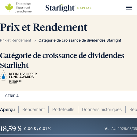
Prix et Rendement
Prix et Rendement
>
Catégorie de croissance de dividendes Starlight
Catégorie de croissance de dividendes
Starlight
SÉRIE A
Aperçu
Rendement
Portefeuille
Données historiques
Répa
18,59 $
0,00 $ / 0,01 %
VL
AU 2026/08/05