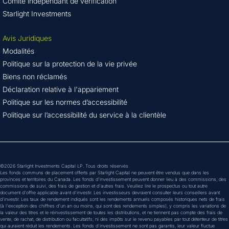
Comité indépendant de vérification
Starlight Investments
Avis Juridiques
Modalités
Politique sur la protection de la vie privée
Biens non réclamés
Déclaration relative à l'appariement
Politique sur les normes d’accessibilité
Politique sur l’accessibilité du service à la clientèle
©2026 Starlight Investments Capital LP. Tous droits réservés.
Les fonds communs de placement offerts par Starlight Capital ne peuvent être vendus que dans les
provinces et territoires du Canada. Les fonds d'investissement peuvent donner lieu à des commissions, des
commissions de suivi, des frais de gestion et d'autres frais. Veuillez lire le prospectus ou tout autre
document d'offre applicable avant d'investir. Les investisseurs devraient consulter leurs conseillers avant
d'investir. Les taux de rendement indiqués sont les rendements annuels composés historiques nets de frais
(à l'exception des chiffres d'un an ou moins, qui sont des rendements simples), y compris les variations de
la valeur des titres et le réinvestissement de toutes les distributions, et ne tiennent pas compte des frais de
vente, de rachat, de distribution ou facultatifs, ni des impôts sur le revenu payables par tout détenteur de titres
qui auraient réduit les rendements. Les fonds d'investissement ne sont pas garantis, leur valeur fluctue