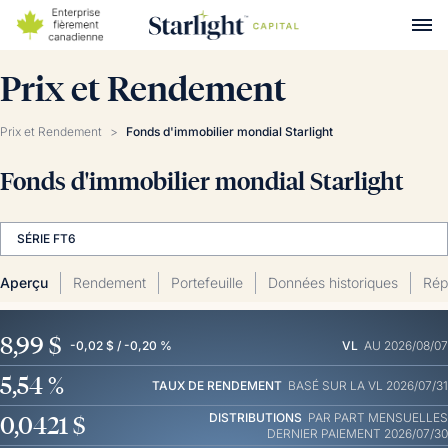
Prix et Rendement
Prix et Rendement
>
Fonds d'immobilier mondial Starlight
Fonds d'immobilier mondial Starlight
SÉRIE FT6
Aperçu
Rendement
Portefeuille
Données historiques
Répa
8,99 $
-0,02 $ / -0,20 %
VL
AU 2026/08/07
5,54 %
TAUX DE RENDEMENT
BASÉ SUR LA VL 2026/07/31
0,0421 $
DISTRIBUTIONS
PAR PART
MENSUELLES
DERNIER PAIEMENT 2026/07/30