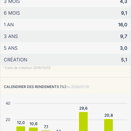
3 MOIS
4,3
6 MOIS
9,1
1 AN
16,0
3 ANS
9,7
5 ANS
3,0
CRÉATION
5,1
Date de création 2018/10/02
*
CALENDRIER DES RENDEMENTS (%)
Au
2026/07/31
40
29,6
20,8
20
12,0
10,6
7,1