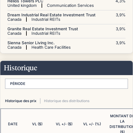
Helios Towers PLC
4,3
%
United kingdom
Communication Services
Dream Industrial Real Estate Investment Trust
3,9
%
Canada
Industrial REITs
Granite Real Estate Investment Trust
3,9
%
Canada
Industrial REITs
Sienna Senior Living Inc.
3,9
%
Canada
Health Care Facilities
Historique
PÉRIODE
Historique des prix
Historique des distributions
MONTANT D
LA
DATE
VL ($)
VL +/- ($)
VL +/- (%)
DISTRIBUTIO
($)