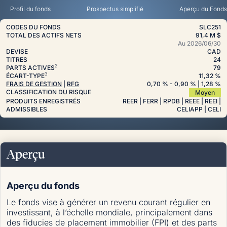
Profil du fonds
Prospectus simplifié
Aperçu du Fonds
CODES DU FONDS
SLC251
TOTAL DES ACTIFS NETS
91,4 M $
Au
2026/06/30
DEVISE
CAD
TITRES
24
2
PARTS ACTIVES
79
3
ÉCART-TYPE
11,32 %
FRAIS DE GESTION
|
RFG
0,70
%
- 0,90
%
| 1,28
%
CLASSIFICATION DU RISQUE
Moyen
PRODUITS ENREGISTRÉS
REER | FERR | RPDB | REEE | REEI |
ADMISSIBLES
CELIAPP | CELI
Aperçu
Aperçu du fonds
Le fonds vise à générer un revenu courant régulier en
investissant, à l’échelle mondiale, principalement dans
des fiducies de placement immobilier (FPI) et des parts