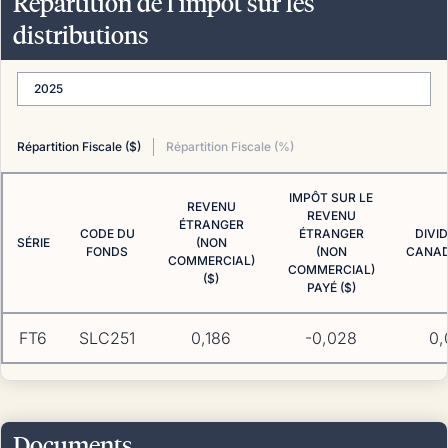
Répartition de l’impôt sur les
distributions
2025
Répartition Fiscale ($)
Répartition Fiscale (%)
IMPÔT SUR LE
REVENU
REVENU
ÉTRANGER
CODE DU
ÉTRANGER
DIVI
SÉRIE
(NON
FONDS
(NON
CANADI
COMMERCIAL)
COMMERCIAL)
($)
PAYÉ ($)
FT6
SLC251
0,186
-0,028
0,
Documents