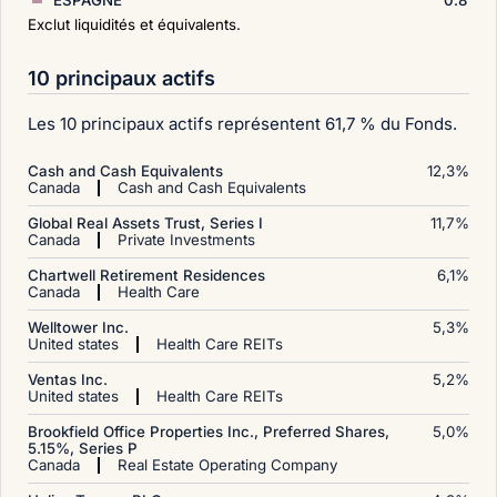
Exclut liquidités et équivalents.
10 principaux actifs
Les 10 principaux actifs représentent 61,7 % du Fonds.
Cash and Cash Equivalents
12,3
%
Canada
Cash and Cash Equivalents
Global Real Assets Trust, Series I
11,7
%
Canada
Private Investments
Chartwell Retirement Residences
6,1
%
Canada
Health Care
Welltower Inc.
5,3
%
United states
Health Care REITs
Ventas Inc.
5,2
%
United states
Health Care REITs
Brookfield Office Properties Inc., Preferred Shares,
5,0
%
5.15%, Series P
Canada
Real Estate Operating Company