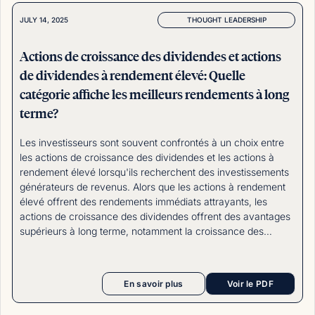
THOUGHT LEADERSHIP
JULY 14, 2025
Actions de croissance des dividendes et actions
de dividendes à rendement élevé: Quelle
catégorie affiche les meilleurs rendements à long
terme?
Les investisseurs sont souvent confrontés à un choix entre
les actions de croissance des dividendes et les actions à
rendement élevé lorsqu'ils recherchent des investissements
générateurs de revenus. Alors que les actions à rendement
élevé offrent des rendements immédiats attrayants, les
actions de croissance des dividendes offrent des avantages
supérieurs à long terme, notamment la croissance des
revenus, l'appréciation du capital et une volatilité plus faible.
Sean Tascatan, gestionnaire de portefeuille principal de la
Catégorie de croissance de dividendes Starlight, explique les
En savoir plus
Voir le PDF
caractéristiques des actions de croissance des dividendes
par rapport aux actions à rendement élevé. Quelle catégorie