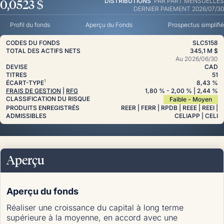
0,0523 $
DISTRIBUTIONS
PAR PART
MENSUELLES
DERNIER PAIEMENT 2026/07/30
Profil du fonds
Aperçu du Fonds
Prospectus simplifié
CODES DU FONDS
SLC5158
TOTAL DES ACTIFS NETS
345,1 M $
Au
2026/06/30
DEVISE
CAD
TITRES
51
1
ÉCART-TYPE
8,43 %
FRAIS DE GESTION
|
RFG
1,80
%
- 2,00
%
| 2,44
%
CLASSIFICATION DU RISQUE
Faible - Moyen
PRODUITS ENREGISTRÉS
REER | FERR | RPDB | REEE | REEI |
ADMISSIBLES
CELIAPP | CELI
Aperçu
Aperçu du fonds
Réaliser une croissance du capital à long terme
supérieure à la moyenne, en accord avec une