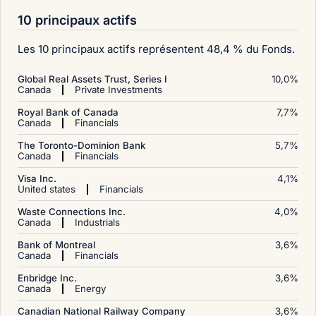
10 principaux actifs
Les 10 principaux actifs représentent 48,4 % du Fonds.
Global Real Assets Trust, Series I
10,0
%
Canada
Private Investments
Royal Bank of Canada
7,7
%
Canada
Financials
The Toronto-Dominion Bank
5,7
%
Canada
Financials
Visa Inc.
4,1
%
United states
Financials
Waste Connections Inc.
4,0
%
Canada
Industrials
Bank of Montreal
3,6
%
Canada
Financials
Enbridge Inc.
3,6
%
Canada
Energy
Canadian National Railway Company
3,6
%