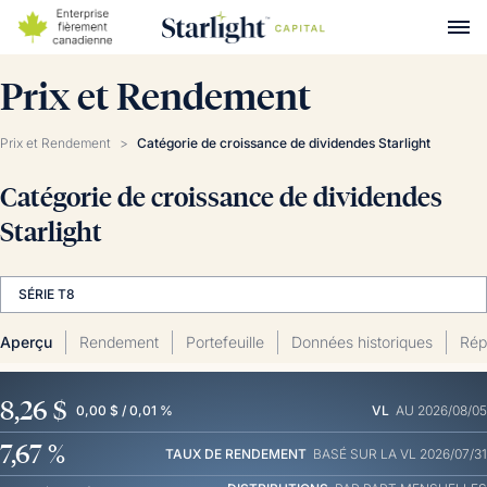
Prix et Rendement
Prix et Rendement
>
Catégorie de croissance de dividendes Starlight
Catégorie de croissance de dividendes
Starlight
SÉRIE T8
Aperçu
Rendement
Portefeuille
Données historiques
Répa
8,26 $
0,00 $ / 0,01 %
VL
AU 2026/08/05
7,67 %
TAUX DE RENDEMENT
BASÉ SUR LA VL 2026/07/31