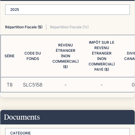
2025
Répartition Fiscale ($)
Répartition Fiscale (%)
IMPÔT SUR LE
REVENU
REVENU
ÉTRANGER
CODE DU
ÉTRANGER
DIV
SÉRIE
(NON
FONDS
(NON
CANAD
COMMERCIAL)
COMMERCIAL)
($)
PAYÉ ($)
T8
SLC5158
-
-
0
Documents
CATÉGORIE