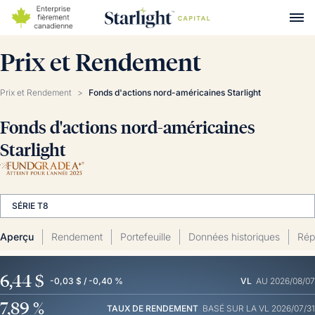
Prix et Rendement
Prix et Rendement
>
Fonds d'actions nord-américaines Starlight
Fonds d'actions nord-américaines
Starlight
SÉRIE T8
Aperçu
Rendement
Portefeuille
Données historiques
Répa
6,44 $
-0,03 $ / -0,40 %
VL
AU 2026/08/07
7,89 %
TAUX DE RENDEMENT
BASÉ SUR LA VL 2026/07/31