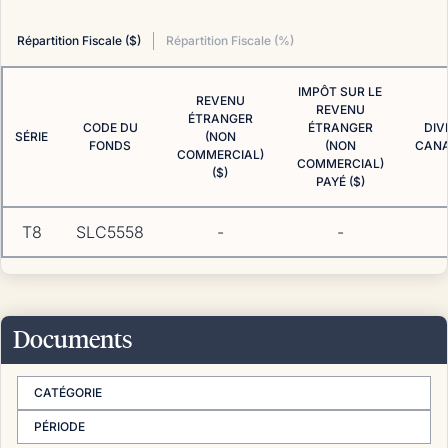
Répartition Fiscale ($)
Répartition Fiscale (%)
IMPÔT SUR LE
REVENU
REVENU
ÉTRANGER
CODE DU
ÉTRANGER
DIV
SÉRIE
(NON
FONDS
(NON
CANA
COMMERCIAL)
COMMERCIAL)
($)
PAYÉ ($)
T8
SLC5558
-
-
Documents
CATÉGORIE
PÉRIODE