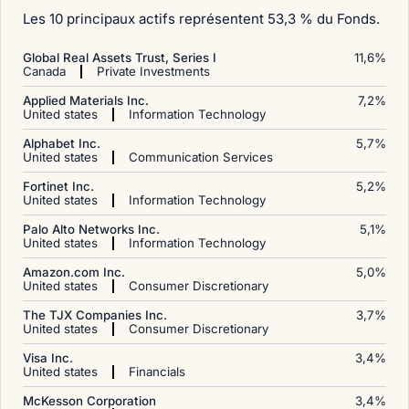
Les 10 principaux actifs représentent 53,3 % du Fonds.
Global Real Assets Trust, Series I
11,6
%
Canada
Private Investments
Applied Materials Inc.
7,2
%
United states
Information Technology
Alphabet Inc.
5,7
%
United states
Communication Services
Fortinet Inc.
5,2
%
United states
Information Technology
Palo Alto Networks Inc.
5,1
%
United states
Information Technology
Amazon.com Inc.
5,0
%
United states
Consumer Discretionary
The TJX Companies Inc.
3,7
%
United states
Consumer Discretionary
Visa Inc.
3,4
%
United states
Financials
McKesson Corporation
3,4
%