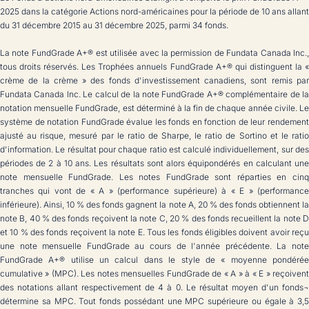
2025 dans la catégorie Actions nord-américaines pour la période de 10 ans allant
du 31 décembre 2015 au 31 décembre 2025, parmi 34 fonds.
La note FundGrade A+® est utilisée avec la permission de Fundata Canada Inc.,
tous droits réservés. Les Trophées annuels FundGrade A+® qui distinguent la «
crème de la crème » des fonds d'investissement canadiens, sont remis par
Fundata Canada Inc. Le calcul de la note FundGrade A+® complémentaire de la
notation mensuelle FundGrade, est déterminé à la fin de chaque année civile. Le
système de notation FundGrade évalue les fonds en fonction de leur rendement
ajusté au risque, mesuré par le ratio de Sharpe, le ratio de Sortino et le ratio
d'information. Le résultat pour chaque ratio est calculé individuellement, sur des
périodes de 2 à 10 ans. Les résultats sont alors équipondérés en calculant une
note mensuelle FundGrade. Les notes FundGrade sont réparties en cinq
tranches qui vont de « A » (performance supérieure) à « E » (performance
inférieure). Ainsi, 10 % des fonds gagnent la note A, 20 % des fonds obtiennent la
note B, 40 % des fonds reçoivent la note C, 20 % des fonds recueillent la note D
et 10 % des fonds reçoivent la note E. Tous les fonds éligibles doivent avoir reçu
une note mensuelle FundGrade au cours de l'année précédente. La note
FundGrade A+® utilise un calcul dans le style de « moyenne pondérée
cumulative » (MPC). Les notes mensuelles FundGrade de « A » à « E » reçoivent
des notations allant respectivement de 4 à 0. Le résultat moyen d'un fonds¬
détermine sa MPC. Tout fonds possédant une MPC supérieure ou égale à 3,5