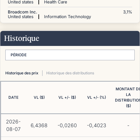
United states
Health Care
Broadcom Inc.
3,1
%
United states
Information Technology
Historique
PÉRIODE
Historique des prix
Historique des distributions
MONTANT D
LA
DATE
VL ($)
VL +/- ($)
VL +/- (%)
DISTRIBUTIO
($)
2026-
6,4368
-0,0260
-0,4023
-
08-07