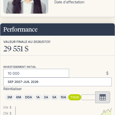
Date d'affectation
:
Performance
VALEUR FINALE AU
2026/07/31
29 551
$
INVESTISSEMENT INITIAL
$
SEP 2007-JUIL 2026
Réinitialiser
3M
6M
DDA
1A
3A
5A
10A
TOUS
30k $
25k $