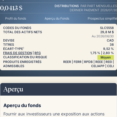
0,0413 $
DISTRIBUTIONS
PAR PART
MENSUELLES
DERNIER PAIEMENT 2026/07/30
Profil du fonds
Aperçu du Fonds
Prospectus simplifié
CODES DU FONDS
SLC5558
TOTAL DES ACTIFS NETS
29,8 M $
Au
2026/06/30
DEVISE
CAD
TITRES
38
1
ÉCART-TYPE
9,52 %
FRAIS DE GESTION
|
RFG
1,75
%
| 2,80
%
CLASSIFICATION DU RISQUE
Moyen
PRODUITS ENREGISTRÉS
REER | FERR | RPDB | REEE | REEI |
ADMISSIBLES
CELIAPP | CELI
Aperçu
Aperçu du fonds
Fournir aux investisseurs une exposition aux actions