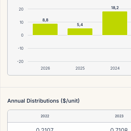
18,2
20
8,8
10
5,4
0
-10
-20
2026
2025
2024
Annual Distributions ($/unit)
2022
2023
0,2107
0,7108