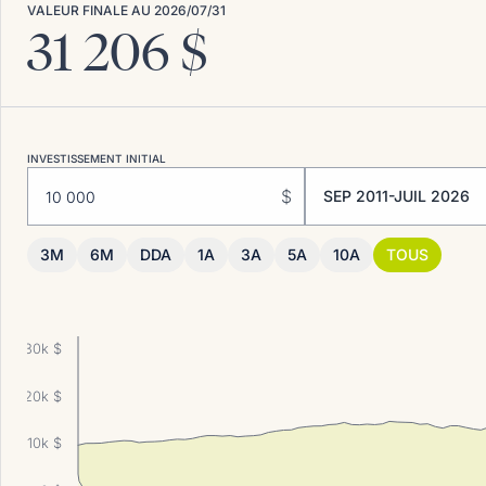
VALEUR FINALE AU
2026/07/31
31 206
$
INVESTISSEMENT INITIAL
$
SEP 2011-JUIL 2026
3M
6M
DDA
1A
3A
5A
10A
TOUS
30k $
20k $
10k $