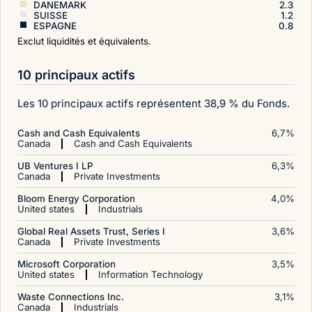
DANEMARK
2.3
SUISSE
1.2
ESPAGNE
0.8
Exclut liquidités et équivalents.
10 principaux actifs
Les 10 principaux actifs représentent 38,9 % du Fonds.
Cash and Cash Equivalents
6,7
%
Canada
Cash and Cash Equivalents
UB Ventures I LP
6,3
%
Canada
Private Investments
Bloom Energy Corporation
4,0
%
United states
Industrials
Global Real Assets Trust, Series I
3,6
%
Canada
Private Investments
Microsoft Corporation
3,5
%
United states
Information Technology
Waste Connections Inc.
3,1
%
Canada
Industrials