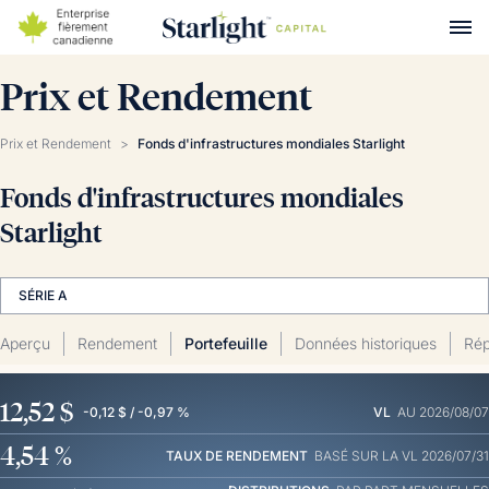
Prix et Rendement
Prix et Rendement
>
Fonds d'infrastructures mondiales Starlight
Fonds d'infrastructures mondiales
Starlight
SÉRIE A
Aperçu
Rendement
Portefeuille
Données historiques
Rép
12,52 $
-0,12 $ / -0,97 %
VL
AU 2026/08/07
4,54 %
TAUX DE RENDEMENT
BASÉ SUR LA VL 2026/07/31