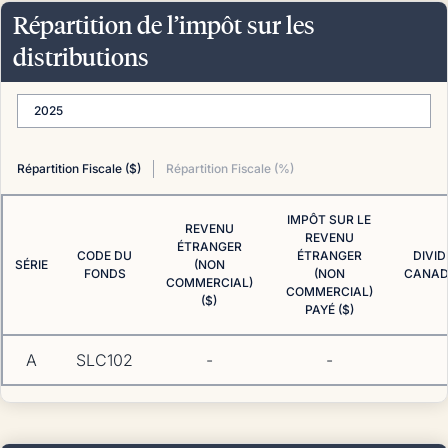
Répartition de l’impôt sur les
distributions
2025
Répartition Fiscale ($)
Répartition Fiscale (%)
IMPÔT SUR LE
REVENU
REVENU
ÉTRANGER
CODE DU
ÉTRANGER
DIVI
SÉRIE
(NON
FONDS
(NON
CANADI
COMMERCIAL)
COMMERCIAL)
($)
PAYÉ ($)
A
SLC102
-
-