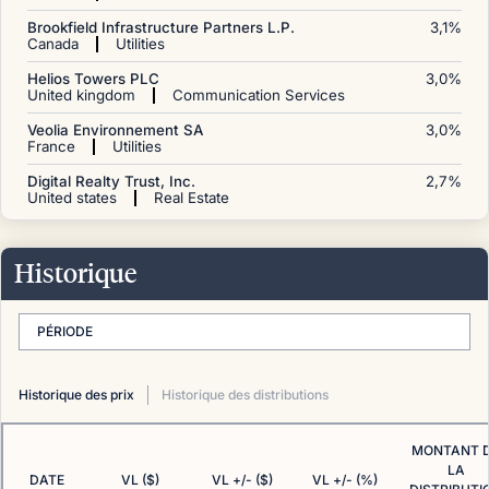
Brookfield Infrastructure Partners L.P.
3,1
%
Canada
Utilities
Helios Towers PLC
3,0
%
United kingdom
Communication Services
Veolia Environnement SA
3,0
%
France
Utilities
Digital Realty Trust, Inc.
2,7
%
United states
Real Estate
Historique
PÉRIODE
Historique des prix
Historique des distributions
MONTANT 
LA
DATE
VL ($)
VL +/- ($)
VL +/- (%)