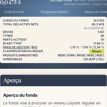
0,0475 $
DISTRIBUTIONS
PAR PART
MENSUELLES
DERNIER PAIEMENT 2026/07/30
Profil du fonds
Prospectus simplifié
Aperçu du Fonds
CODES DU FONDS
SLC102
TOTAL DES ACTIFS NETS
85,3 M $
Au
2026/06/30
DEVISE
CAD
TITRES
39
2
PARTS ACTIVES
91
3
ÉCART-TYPE
11,89 %
FRAIS DE GESTION
|
RFG
1,70
%
- 1,90
%
| 2,36
%
CLASSIFICATION DU RISQUE
Moyen
PRODUITS ENREGISTRÉS
REER | FERR | RPDB | REEE | REEI |
ADMISSIBLES
CELIAPP | CELI
Aperçu
Aperçu du fonds
Le fonds vise à procurer un revenu courant régulier en