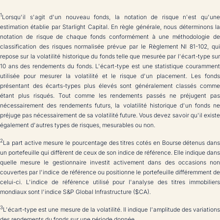
1
Lorsqu'il s'agit d'un nouveau fonds, la notation de risque n'est qu'une
estimation établie par Starlight Capital. En règle générale, nous déterminons la
notation de risque de chaque fonds conformément à une méthodologie de
classification des risques normalisée prévue par le Règlement NI 81-102, qui
repose sur la volatilité historique du fonds telle que mesurée par l'écart-type sur
10 ans des rendements du fonds. L'écart-type est une statistique couramment
utilisée pour mesurer la volatilité et le risque d'un placement. Les fonds
présentant des écarts-types plus élevés sont généralement classés comme
étant plus risqués. Tout comme les rendements passés ne préjugent pas
nécessairement des rendements futurs, la volatilité historique d'un fonds ne
préjuge pas nécessairement de sa volatilité future. Vous devez savoir qu'il existe
également d'autres types de risques, mesurables ou non.
2
La part active mesure le pourcentage des titres cotés en Bourse détenus dans
un portefeuille qui diffèrent de ceux de son indice de référence. Elle indique dans
quelle mesure le gestionnaire investit activement dans des occasions non
couvertes par l'indice de référence ou positionne le portefeuille différemment de
celui-ci. L'indice de référence utilisé pour l'analyse des titres immobiliers
mondiaux sont l'indice S&P Global Infrastructure ($CA).
3
L'écart-type est une mesure de la volatilité. Il indique l'amplitude des variations
des rendements du fonds sur une période donnée.