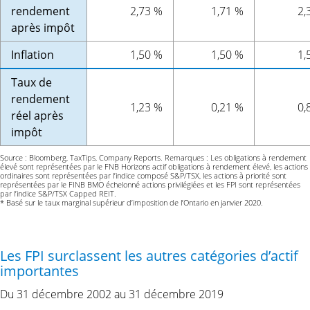
rendement
2,73 %
1,71 %
2,
après impôt
Inflation
1,50 %
1,50 %
1,
Taux de
rendement
1,23 %
0,21 %
0,
réel après
impôt
Source : Bloomberg, TaxTips, Company Reports. Remarques : Les obligations à rendement
élevé sont représentées par le FNB Horizons actif obligations à rendement élevé, les actions
ordinaires sont représentées par l’indice composé S&P/TSX, les actions à priorité sont
représentées par le FINB BMO échelonné actions privilégiées et les FPI sont représentées
par l’indice S&P/TSX Capped REIT.
* Basé sur le taux marginal supérieur d’imposition de l’Ontario en janvier 2020.
Les FPI surclassent les autres catégories d’actif
importantes
Du 31 décembre 2002 au 31 décembre 2019