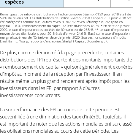
espèces
Remarques : Le ratio de distribution de l’indice composé S&amp;P/TSX pour 2018 était de
59 % du revenu net. Les distributions de l’indice S&amp;P/TSX Capped REIT pour 2018 ont
été catégorisés comme suit : autres revenus, 30,8 %; revenu étranger, 8,6 %; gains en
capital, 11,8 %; remboursement du capital, 48,0 %; dividendes, 0,9 %. * En date de janvier
2020, le taux d’imposition des sociétés de l’Ontario est de 26,5 %. ** Le taux d’imposition
moyen de ces distributions pour 2018 était d’environ 24,6 %. Basé sur le taux d’imposition
marginal supérieur de l’Ontario en date de janvier 2020. Sources : calculateurs d’impôts
Ernst &amp; Young, rapports d’entreprise, Starlight Capital, Bloomberg LP.
De plus, comme démontré à la page précédente, certaines
distributions des FPI représentent des montants importants de
« remboursement de capital » qui sont généralement exonérés
d’impôt au moment de la réception par l’investisseur. Il en
résulte même un plus grand rendement après impôt pour les
investisseurs dans les FPI par rapport à d’autres
investissements concurrents.
La surperformance des FPI au cours de cette période est
souvent liée à une diminution des taux d’intérêt. Toutefois, il
est important de noter que les actions mondiales ont surclassé
les obligations mondiales au cours de cette période. Les