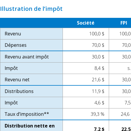
Illustration de l’impôt
Société
FPI
Revenu
100,0 $
100,0
Dépenses
70,0 $
70,0
Revenu avant impôt
30,0 $
30,0
Impôt
8,4 $
s.
Revenu net
21,6 $
30,0
Distributions
11,9 $
30,0
Impôt
4,6 $
7,5
Taux d’imposition**
39,3 %
24,6
Distribution nette en
7,2 $
22,5