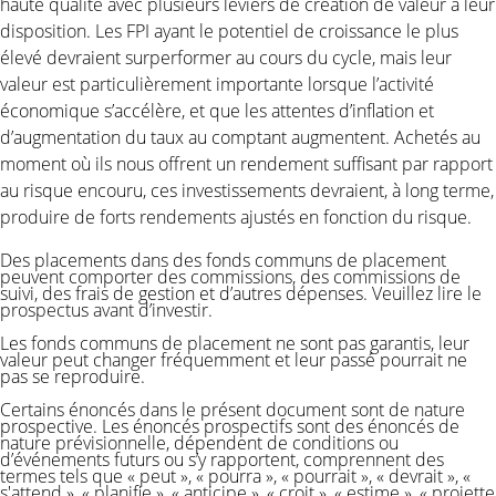
haute qualité avec plusieurs leviers de création de valeur à leur
disposition. Les FPI ayant le potentiel de croissance le plus
élevé devraient surperformer au cours du cycle, mais leur
valeur est particulièrement importante lorsque l’activité
économique s’accélère, et que les attentes d’inflation et
d’augmentation du taux au comptant augmentent. Achetés au
moment où ils nous offrent un rendement suffisant par rapport
au risque encouru, ces investissements devraient, à long terme,
produire de forts rendements ajustés en fonction du risque.
Des placements dans des fonds communs de placement
peuvent comporter des commissions, des commissions de
suivi, des frais de gestion et d’autres dépenses. Veuillez lire le
prospectus avant d’investir.
Les fonds communs de placement ne sont pas garantis, leur
valeur peut changer fréquemment et leur passé pourrait ne
pas se reproduire.
Certains énoncés dans le présent document sont de nature
prospective. Les énoncés prospectifs sont des énoncés de
nature prévisionnelle, dépendent de conditions ou
d’événements futurs ou s’y rapportent, comprennent des
termes tels que « peut », « pourra », « pourrait », « devrait », «
s'attend », « planifie », « anticipe », « croit », « estime », « projette